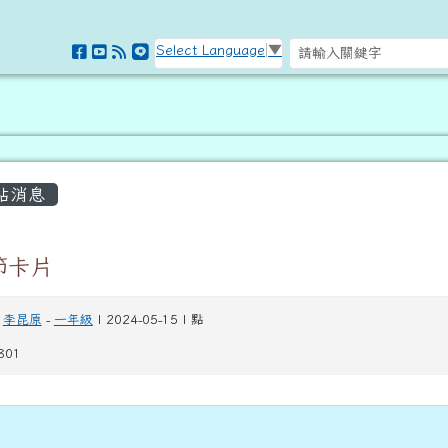
訊網
Select Language
▼
容區域
站消息
節卡片
李昆原
-
一年級
| 2024-05-15 | 點
801