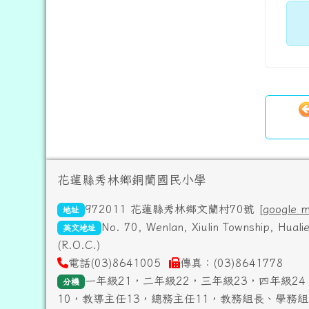
頁尾區域內容
花蓮縣秀林鄉銅蘭國民小學
972011 花蓮縣秀林鄉文蘭村70號 [
google 
地址
No. 70, Wenlan, Xiulin Township, Hual
英文地址
(R.O.C.)
電話(03)8641005
傳真：(03)8641778
一年級21，二年級22，三年級23，四年級24
分機
10，教導主任13，總務主任11，教務組長、學務組