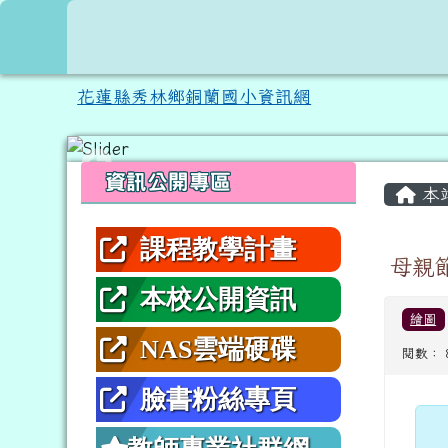
跳至主內容區
花蓮縣秀林鄉銅蘭國小資
花蓮縣秀林鄉銅蘭國小資訊網
頁尾區域
左邊區域內容
主內
資訊公開專區
本
課程教學計畫
母親
本校公開資訊
繪圖
NAS雲端硬碟
閱數： 
臉書粉絲專頁