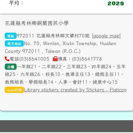
平均：
頁尾區域內容
花蓮縣秀林鄉銅蘭國民小學
972011 花蓮縣秀林鄉文蘭村70號 [
google map
]
地址
No. 70, Wenlan, Xiulin Township, Hualien
英文地址
County 972011 , Taiwan (R.O.C.)
電話(03)8641005
傳真：(03)8641778
一年級21，二年級22，三年級23，四年級24，五年
分機
級25，六年級26，校長10，教導主任13，總務主任11，
教務組長、學務組長14，人事、會計11，健康中心15
Library stickers created by Stickers - Flaticon
icon引用