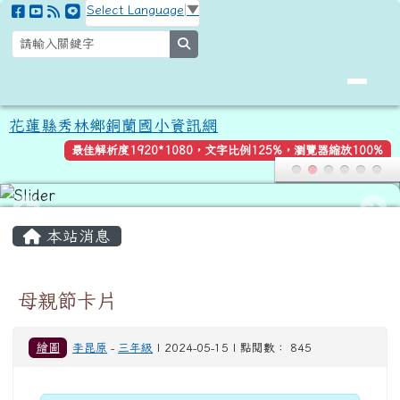
花蓮縣秀林鄉銅蘭國小資訊網
跳至主內容區
Select Language
▼
search
花蓮縣秀林鄉銅蘭國小資訊網
最佳解析度1920*1080，文字比例125%，瀏覽器縮放100%
頁尾區域
主內容區域
本站消息
母親節卡片
繪圖
李昆原
-
三年級
| 2024-05-15 | 點閱數： 845