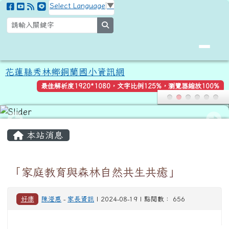
花蓮縣秀林鄉銅蘭國小資訊網
跳至主內容區
Select Language
▼
search
花蓮縣秀林鄉銅蘭國小資訊網
最佳解析度1920*1080，文字比例125%，瀏覽器縮放100%
頁尾區域
主內容區域
本站消息
「家庭教育與森林自然共生共癒」
好康
陳瀅惠
-
家長資訊
| 2024-08-19 | 點閱數： 656