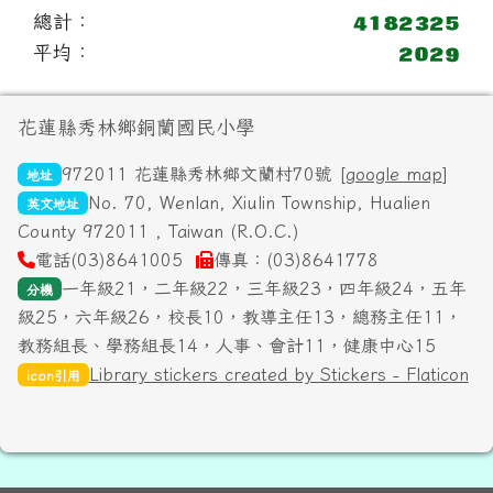
總計：
平均：
頁尾區域內容
花蓮縣秀林鄉銅蘭國民小學
972011 花蓮縣秀林鄉文蘭村70號 [
google map
]
地址
No. 70, Wenlan, Xiulin Township, Hualien
英文地址
County 972011 , Taiwan (R.O.C.)
電話(03)8641005
傳真：(03)8641778
一年級21，二年級22，三年級23，四年級24，五年
分機
級25，六年級26，校長10，教導主任13，總務主任11，
教務組長、學務組長14，人事、會計11，健康中心15
Library stickers created by Stickers - Flaticon
icon引用