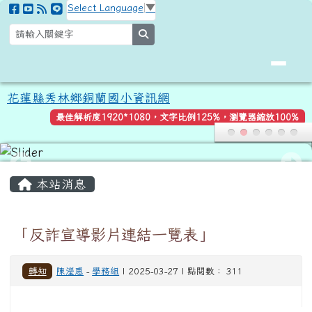
花蓮縣秀林鄉銅蘭國小資訊網
跳至主內容區
Select Language
▼
search
花蓮縣秀林鄉銅蘭國小資訊網
最佳解析度1920*1080，文字比例125%，瀏覽器縮放100%
頁尾區域
主內容區域
本站消息
「反詐宣導影片連結一覽表」
轉知
陳瀅惠
-
學務組
| 2025-03-27 | 點閱數： 311