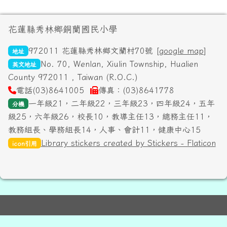
頁尾區域內容
花蓮縣秀林鄉銅蘭國民小學
972011 花蓮縣秀林鄉文蘭村70號 [
google map
]
地址
No. 70, Wenlan, Xiulin Township, Hualien
英文地址
County 972011 , Taiwan (R.O.C.)
電話(03)8641005
傳真：(03)8641778
一年級21，二年級22，三年級23，四年級24，五年
分機
級25，六年級26，校長10，教導主任13，總務主任11，
教務組長、學務組長14，人事、會計11，健康中心15
Library stickers created by Stickers - Flaticon
icon引用