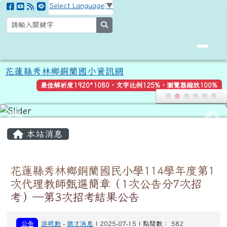
花蓮縣秀林鄉銅蘭國小資訊網
跳至主內容區
Select Language
▼
search
花蓮縣秀林鄉銅蘭國小資訊網
最佳解析度1920*1080，文字比例125%，瀏覽器縮放100%
頁尾區域
主內容區域
本站消息
花蓮縣秀林鄉銅蘭國民小學114學年度第1
次代理教師甄選簡章（1次公告分7次招
考）─第3次招考結果公告
公告
游明勳
-
徵才消息
| 2025-07-15 | 點閱數： 582