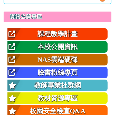
左邊區域內容
資訊公開專區
課程教學計畫
本校公開資訊
NAS雲端硬碟
臉書粉絲專頁
教師專業社群網
教材資源專區
校園安全檢查Q&A