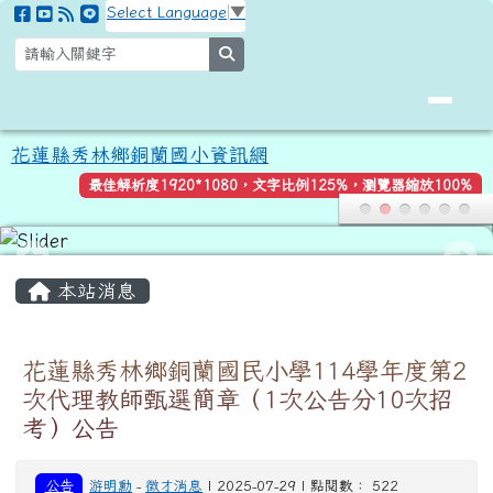
花蓮縣秀林鄉銅蘭國小資訊網
跳至主內容區
Select Language
▼
search
花蓮縣秀林鄉銅蘭國小資訊網
最佳解析度1920*1080，文字比例125%，瀏覽器縮放100%
頁尾區域
主內容區域
本站消息
花蓮縣秀林鄉銅蘭國民小學114學年度第2
次代理教師甄選簡章（1次公告分10次招
考）公告
公告
游明勳
-
徵才消息
| 2025-07-29 | 點閱數： 522