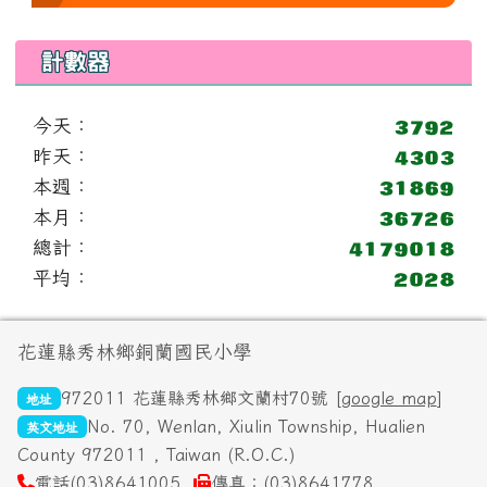
計數器
今天：
昨天：
本週：
本月：
總計：
平均：
頁尾區域內容
花蓮縣秀林鄉銅蘭國民小學
972011 花蓮縣秀林鄉文蘭村70號 [
google map
]
地址
No. 70, Wenlan, Xiulin Township, Hualien
英文地址
County 972011 , Taiwan (R.O.C.)
電話(03)8641005
傳真：(03)8641778