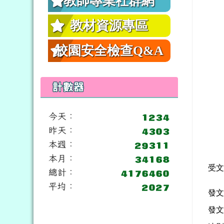
教師專業社群網
教材資源專區
校園安全檢查Q&A
計數器
今天：
昨天：
本週：
本月：
受
總計：
平均：
發
發