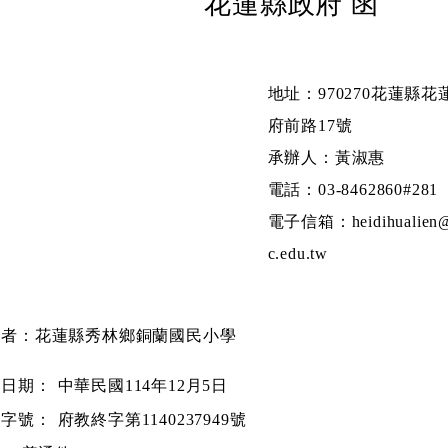
花蓮縣政府 函
地址：970270花蓮縣花
府前路17號
承辦人：黃淑惠
電話：03-8462860#281
電子信箱：heidihualien@
c.edu.tw
文者：花蓮縣秀林鄉銅蘭國民小學
文日期：
中華民國114年12月5日
文字號：
府教終字第1140237949號