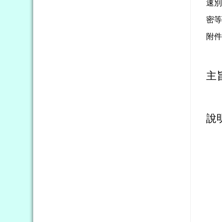
速
密
附
主
說