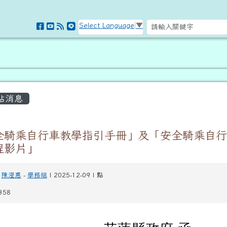
訊網
Select Language
▼
容區域
站消息
全騎乘自行車教學指引手冊」及「安全騎乘自行
程影片」
陳瀅惠
-
學務組
| 2025-12-09 | 點
358