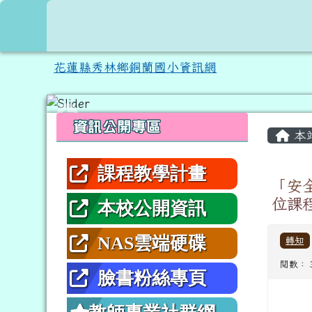
跳至主內容區
花蓮縣秀林鄉銅蘭國小資
花蓮縣秀林鄉銅蘭國小資訊網
頁尾區域
左邊區域內容
主內
資訊公開專區
本
課程教學計畫
「安
位課
本校公開資訊
NAS雲端硬碟
轉知
閱數： 
臉書粉絲專頁