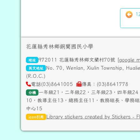
1
頁尾區域內容
花蓮縣秀林鄉銅蘭國民小學
972011 花蓮縣秀林鄉文蘭村70號 [
google 
地址
No. 70, Wenlan, Xiulin Township, Hual
英文地址
(R.O.C.)
電話(03)8641005
傳真：(03)8641778
一年級21，二年級22，三年級23，四年級24
分機
10，教導主任13，總務主任11，教務組長、學務組
中心15
Library stickers created by Stickers - F
icon引用