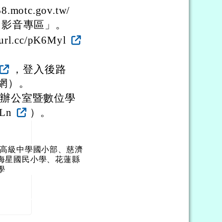
otc.gov.tw/
「影音專區」。
.cc/pK6Myl
，登入後路
網）。
動辦公室暨數位學
dLn
）。
屬高級中學國小部、慈濟
海星國民小學、花蓮縣
學