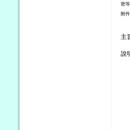
密
附
主
說