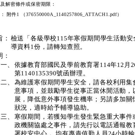
等及解密條件或保密期限：
件：
附件1 （376550000A_1140257806_ATTACH1.pdf）
旨：
檢送「各級學校115年寒假期間學生活動
導資料1份，請轉知查照。
明：
一、
依據教育部國民及學前教育署114年12月
第1140135390號函辦理。
二、
為維護寒假期間學生安全，請各校利用集
意事項，並鼓勵學生從事正當休閒活動，
展，降低意外事項發生機率；另請多加關
狀況，適時給予輔導協助。
三、
寒假期間，若獲知學生發生緊急重大事件
政機關協處之事件，請先行以電話通報教
署校安中心， 均有專責值勤人員24小時輪