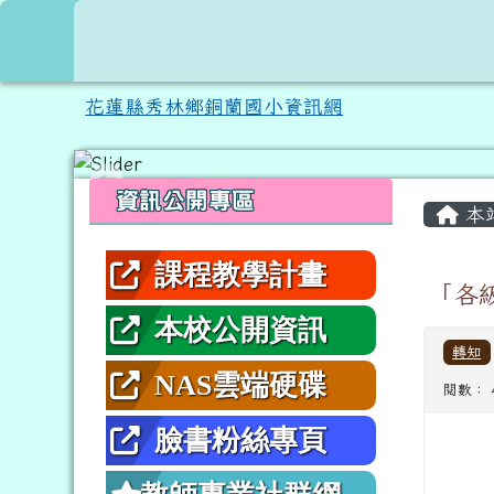
跳至主內容區
花蓮縣秀林鄉銅蘭國小資
花蓮縣秀林鄉銅蘭國小資訊網
頁尾區域
左邊區域內容
主內
資訊公開專區
本
課程教學計畫
「各
本校公開資訊
轉知
NAS雲端硬碟
閱數： 
臉書粉絲專頁