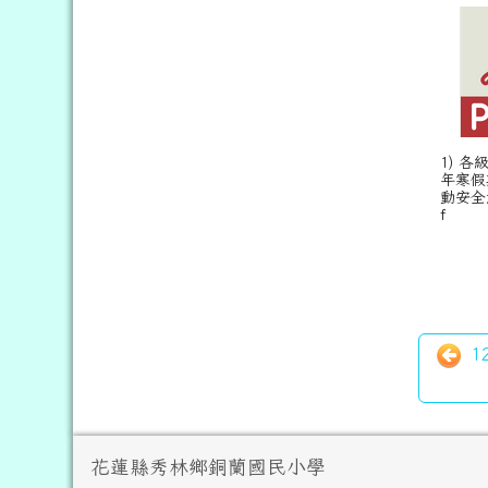
1) 各
年寒假
動安全
f
1
頁尾區域內容
花蓮縣秀林鄉銅蘭國民小學