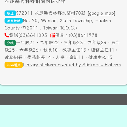
頁尾區域內容
花蓮縣秀林鄉銅蘭國民小學
972011 花蓮縣秀林鄉文蘭村70號 [
google map
]
地址
No. 70, Wenlan, Xiulin Township, Hualien
英文地址
County 972011 , Taiwan (R.O.C.)
電話(03)8641005
傳真：(03)8641778
一年級21，二年級22，三年級23，四年級24，五年
分機
級25，六年級26，校長10，教導主任13，總務主任11，
教務組長、學務組長14，人事、會計11，健康中心15
Library stickers created by Stickers - Flaticon
icon引用