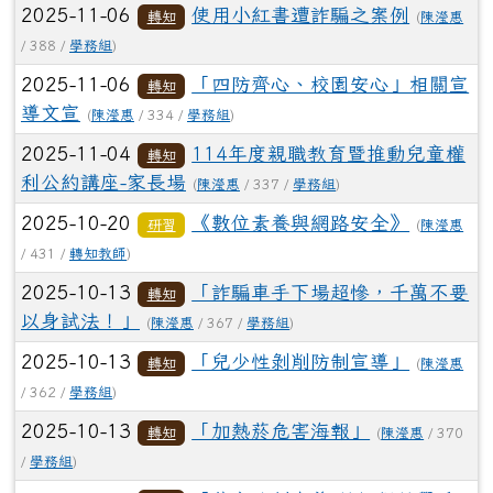
2025-11-06
使用小紅書遭詐騙之案例
轉知
(
陳瀅惠
/ 388 /
學務組
)
2025-11-06
「四防齊心、校園安心」相關宣
轉知
導文宣
(
陳瀅惠
/ 334 /
學務組
)
2025-11-04
114年度親職教育暨推動兒童權
轉知
利公約講座-家長場
(
陳瀅惠
/ 337 /
學務組
)
2025-10-20
《數位素養與網路安全》
研習
(
陳瀅惠
/ 431 /
轉知教師
)
2025-10-13
「詐騙車手下場超慘，千萬不要
轉知
以身試法！」
(
陳瀅惠
/ 367 /
學務組
)
2025-10-13
「兒少性剝削防制宣導」
轉知
(
陳瀅惠
/ 362 /
學務組
)
2025-10-13
「加熱菸危害海報」
轉知
(
陳瀅惠
/ 370
/
學務組
)