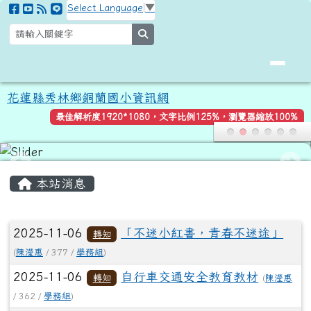
花蓮縣秀林鄉銅蘭國小資訊網
跳至主內容區
Select Language
▼
search
花蓮縣秀林鄉銅蘭國小資訊網
最佳解析度1920*1080，文字比例125%，瀏覽器縮放100%
頁尾區域
主內容區域
本站消息
文章列表
2025-11-06
「不迷小紅書，青春不迷途」
轉知
(
陳瀅惠
/ 377 /
學務組
)
2025-11-06
自行車交通安全教育教材
轉知
(
陳瀅惠
/ 362 /
學務組
)