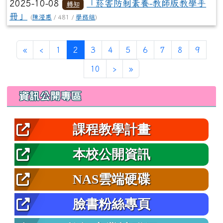
2025-10-08
「菸害防制素養-教師版教學手
轉知
冊」
(
陳瀅惠
/ 481 /
學務組
)
第一頁
上一頁
(目前頁次)
«
‹
1
2
3
4
5
6
7
8
9
下一頁
最後頁
10
›
»
左邊區域內容
資訊公開專區
課程教學計畫
本校公開資訊
NAS雲端硬碟
臉書粉絲專頁