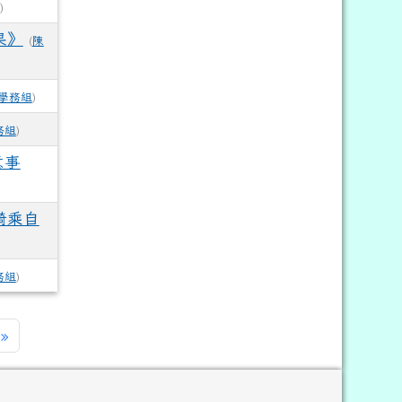
)
果》
(
陳
學務組
)
務組
)
意事
騎乘自
務組
)
一頁
最後頁
»