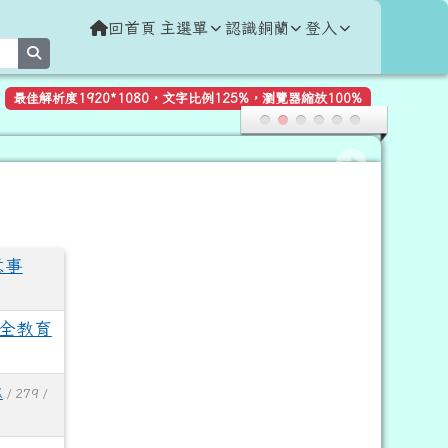
回首頁
主選單
認識銅蘭
登入
search
最佳解析度1920*1080，文字比例125%，瀏覽器縮放100%
意事
安全教育
惠
/ 279 /