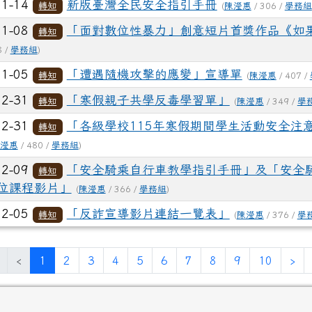
01-14
新版臺灣全民安全指引手冊
轉知
(
陳瀅惠
/ 306 /
學務組
01-08
「面對數位性暴力」創意短片首獎作品《如
轉知
8 /
學務組
)
01-05
「遭遇隨機攻擊的應變」宣導單
轉知
(
陳瀅惠
/ 407 /
12-31
「寒假親子共學反毒學習單」
轉知
(
陳瀅惠
/ 349 /
學
12-31
「各級學校115年寒假期間學生活動安全注
轉知
瀅惠
/ 480 /
學務組
)
12-09
「安全騎乘自行車教學指引手冊」及「安全
轉知
位課程影片」
(
陳瀅惠
/ 366 /
學務組
)
12-05
「反詐宣導影片連結一覽表」
轉知
(
陳瀅惠
/ 376 /
學
(目前頁次)
下
‹
1
2
3
4
5
6
7
8
9
10
›