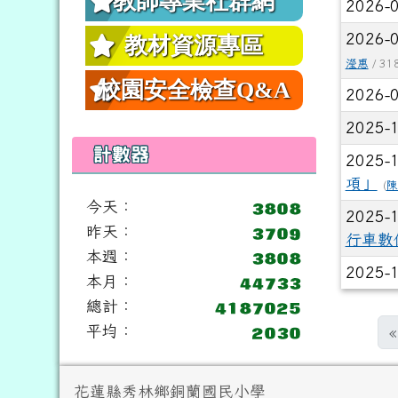
教師專業社群網
2026-
2026-
教材資源專區
瀅惠
/ 31
校園安全檢查Q&A
2026-
2025-
計數器
2025-
項」
(
陳
今天：
2025-
昨天：
行車數
本週：
2025-
本月：
總計：
平均：
«
頁尾區域內容
花蓮縣秀林鄉銅蘭國民小學