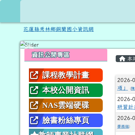
跳至主內容區
花蓮縣秀林鄉銅蘭國小資
花蓮縣秀林鄉銅蘭國小資訊網
頁尾區域
左邊區域內容
主內
資訊公開專區
本
課程教學計畫
文章
2026-
項」
本校公開資訊
(
陳
2026-
NAS雲端硬碟
研習計
2026-
臉書粉絲專頁
學務組
)