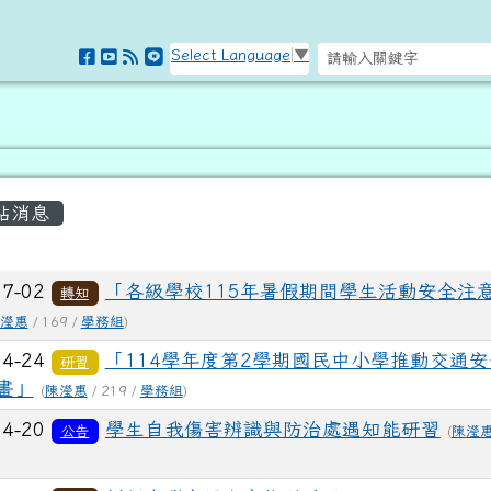
訊網
Select Language
▼
容區域
站消息
列表
07-02
「各級學校115年暑假期間學生活動安全注
轉知
瀅惠
/ 169 /
學務組
)
04-24
「114學年度第2學期國民中小學推動交通
研習
畫」
(
陳瀅惠
/ 219 /
學務組
)
04-20
學生自我傷害辨識與防治處遇知能研習
公告
(
陳瀅