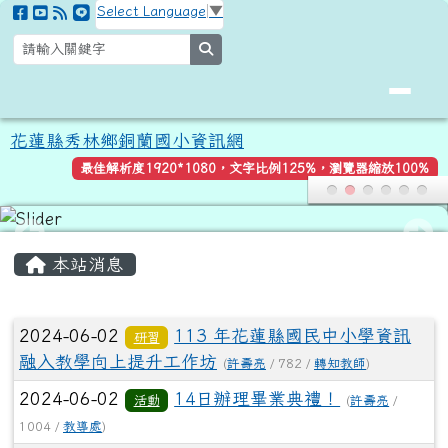
花蓮縣秀林鄉銅蘭國小資訊網
跳至主內容區
Select Language
▼
search
花蓮縣秀林鄉銅蘭國小資訊網
最佳解析度1920*1080，文字比例125%，瀏覽器縮放100%
頁尾區域
主內容區域
本站消息
文章列表
2024-06-02
113 年花蓮縣國民中小學資訊
研習
融入教學向上提升工作坊
(
許壽亮
/ 782 /
轉知教師
)
2024-06-02
14日辦理畢業典禮！
活動
(
許壽亮
/
1004 /
教導處
)