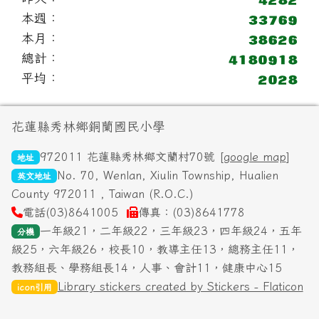
本週：
本月：
總計：
平均：
頁尾區域內容
花蓮縣秀林鄉銅蘭國民小學
972011 花蓮縣秀林鄉文蘭村70號 [
google map
]
地址
No. 70, Wenlan, Xiulin Township, Hualien
英文地址
County 972011 , Taiwan (R.O.C.)
電話(03)8641005
傳真：(03)8641778
一年級21，二年級22，三年級23，四年級24，五年
分機
級25，六年級26，校長10，教導主任13，總務主任11，
教務組長、學務組長14，人事、會計11，健康中心15
Library stickers created by Stickers - Flaticon
icon引用