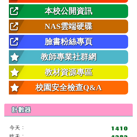
本校公開資訊
NAS雲端硬碟
臉書粉絲專頁
教師專業社群網
教材資源專區
校園安全檢查Q&A
計數器
今天：
昨天：