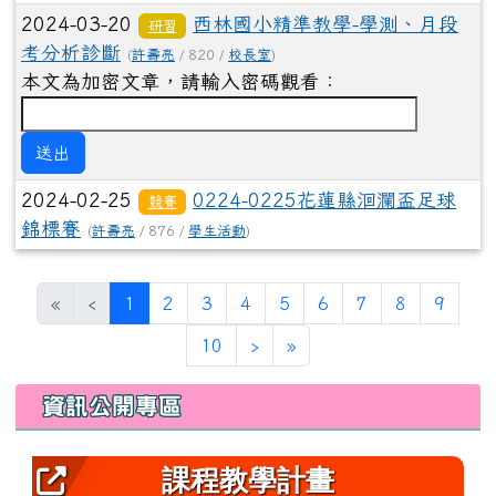
2024-03-20
西林國小精準教學-學測、月段
研習
考分析診斷
(
許壽亮
/ 820 /
校長室
)
本文為加密文章，請輸入密碼觀看：
送出
2024-02-25
0224-0225花蓮縣洄瀾盃足球
競賽
錦標賽
(
許壽亮
/ 876 /
學生活動
)
(目前頁次)
«
‹
1
2
3
4
5
6
7
8
9
下一頁
最後頁
10
›
»
左邊區域內容
資訊公開專區
課程教學計畫