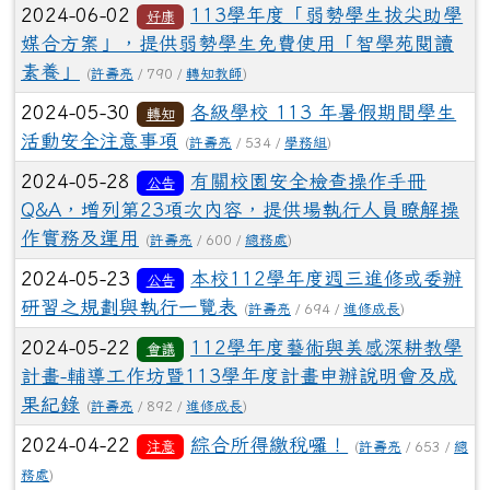
2024-06-02
113學年度「弱勢學生拔尖助學
好康
媒合方案」，提供弱勢學生免費使用「智學苑閱讀
素養」
(
許壽亮
/ 790 /
轉知教師
)
2024-05-30
各級學校 113 年暑假期間學生
轉知
活動安全注意事項
(
許壽亮
/ 534 /
學務組
)
2024-05-28
有關校園安全檢查操作手冊
公告
Q&A，增列第23項次內容，提供場執行人員瞭解操
作實務及運用
(
許壽亮
/ 600 /
總務處
)
2024-05-23
本校112學年度週三進修或委辦
公告
研習之規劃與執行一覽表
(
許壽亮
/ 694 /
進修成長
)
2024-05-22
112學年度藝術與美感深耕教學
會議
計畫-輔導工作坊暨113學年度計畫申辦說明會及成
果紀錄
(
許壽亮
/ 892 /
進修成長
)
2024-04-22
綜合所得繳稅囉！
注意
(
許壽亮
/ 653 /
總
務處
)