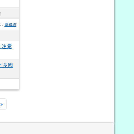
)
8 /
學務組
)
生注意
之多國
一頁
最後頁
»