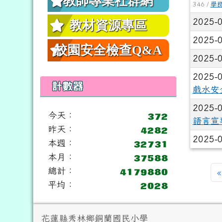
教師專業社群網
346 /
學
2025-
教材資源專區
2025-
校園安全檢查Q&A
2025-
2025-
計數器
戲水安
2025-
今天：
語言宣
昨天：
2025-
本週：
本月：
總計：
«
平均：
頁尾區域內容
花蓮縣秀林鄉銅蘭國民小學