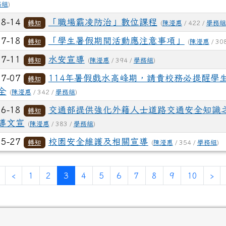
務組
)
08-14
「職場霸凌防治」數位課程
轉知
(
陳瀅惠
/ 422 /
學務組
07-18
「學生暑假期間活動應注意事項」
轉知
(
陳瀅惠
/ 30
07-11
水安宣導
轉知
(
陳瀅惠
/ 394 /
學務組
)
07-07
114年暑假戲水高峰期，請貴校務必提醒學
轉知
全
(
陳瀅惠
/ 342 /
學務組
)
06-18
交通部提供強化外籍人士道路交通安全知識
轉知
導文宣
(
陳瀅惠
/ 383 /
學務組
)
05-27
校園安全維護及相關宣導
轉知
(
陳瀅惠
/ 354 /
學務組
)
第一頁
上一頁
(目前頁次)
下
‹
1
2
3
4
5
6
7
8
9
10
›