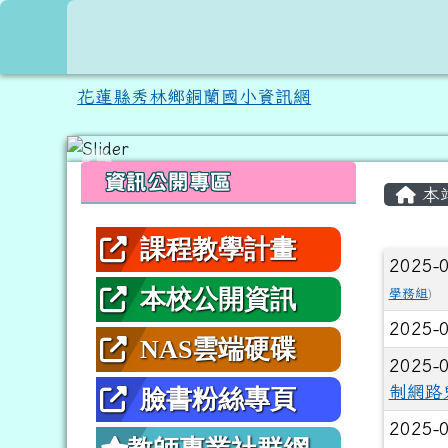
跳至主內容區
花蓮縣秀林鄉銅蘭國小資
花蓮縣秀林鄉銅蘭國小資訊網
頁尾區域
左邊區域內容
主內
資訊公開專區
本
課程教學計畫
文章
2025-
本校公開資訊
學務組
)
2025-
NAS雲端硬碟
2025-
制網路
臉書粉絲專頁
2025-