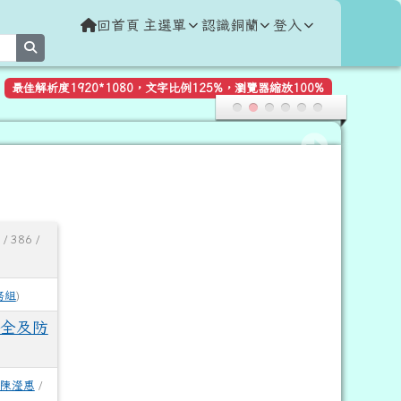
回首頁
主選單
認識銅蘭
登入
search
最佳解析度1920*1080，文字比例125%，瀏覽器縮放100%
/ 386 /
務組
)
安全及防
陳瀅惠
/