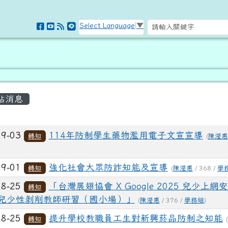
訊網
Select Language
▼
容區域
站消息
列表
09-03
114年防制學生藥物濫用電子文宣宣導
轉知
(
陳瀅惠
09-01
強化社會大眾防詐知能及宣導
轉知
(
陳瀅惠
/ 368 /
學
08-25
「台灣展翅協會 X Google 2025 兒少上網
轉知
兒少性剝削教師研習（國小場）」
(
陳瀅惠
/ 376 /
學務組
)
08-25
提升學校教職員工生對新興菸品防制之知能
轉知
(