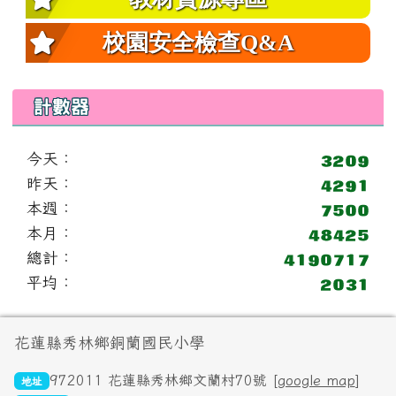
校園安全檢查Q&A
計數器
今天：
昨天：
本週：
本月：
總計：
平均：
頁尾區域內容
花蓮縣秀林鄉銅蘭國民小學
972011 花蓮縣秀林鄉文蘭村70號 [
google map
]
地址