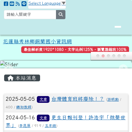
花蓮縣秀林鄉銅蘭國小資訊網
跳至主內容區
Select Language
▼
search
花蓮縣秀林鄉銅蘭國小資訊網
最佳解析度1920*1080，文字比例125%，瀏覽器縮放100%
頁尾區域
主內容區域
本站消息
文章列表
2025-05-05
台灣體育班將廢除！？
文章
(
游明勳
/
400 /
轉知教師
)
2024-05-16
更生日報刊登！許浩宇「微聲世
文章
界」
(
李昆原
/ 919 /
五年級
)