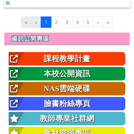
級
)
(目前頁次)
下一頁
最後頁
«
‹
1
2
3
4
5
›
»
左邊區域內容
資訊公開專區
課程教學計畫
本校公開資訊
NAS雲端硬碟
臉書粉絲專頁
教師專業社群網
教材資源專區