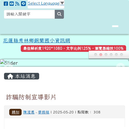
花蓮縣秀林鄉銅蘭國小資訊網
跳至主內容區
Select Language
▼
search
花蓮縣秀林鄉銅蘭國小資訊網
最佳解析度1920*1080，文字比例125%，瀏覽器縮放100%
頁尾區域
主內容區域
本站消息
詐騙防制宣導影片
轉知
陳瀅惠
-
學務組
| 2025-05-20 | 點閱數： 308