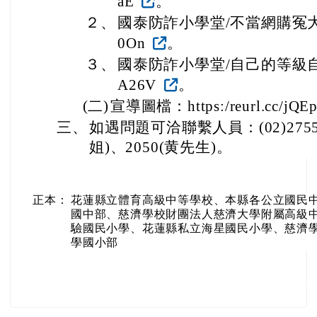
aE
。
２、
國泰防詐小學堂/不當網購冤大頭-http
0On
。
３、
國泰防詐小學堂/自己的等級自己練-htt
A26V
。
(二)
宣導圖檔：https:/reurl.cc/jQE
三、
如遇問題可洽聯繫人員：(02)2755-
姐)、2050(黄先生)。
正本：
花蓮縣立體育高級中等學校、本縣各公立國民中
國中部、慈濟學校財團法人慈濟大學附屬高級
驗國民小學、花蓮縣私立海星國民小學、慈濟
學國小部