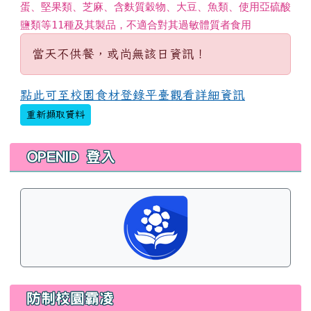
蛋、堅果類、芝麻、含麩質穀物、大豆、魚類、使用亞硫酸
鹽類等11種及其製品，不適合對其過敏體質者食用
當天不供餐，或尚無該日資訊！
點此可至校園食材登錄平臺觀看詳細資訊
重新擷取資料
左邊區域內容
OPENID 登入
防制校園霸凌