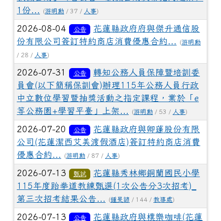
1份...
(
游明勳
/ 37 /
人事
)
2026-08-04
花蓮縣政府府與傑升通信股
公告
份有限公司簽訂特約商店消費優惠合約...
(
游明勳
/ 28 /
人事
)
2026-07-31
轉知公務人員保障暨培訓委
公告
員會(以下簡稱保訓會)辦理115年公務人員行政
中立數位學習暨抽獎活動之指定課程，業於「e
等公務園+學習平臺」上架...
(
游明勳
/ 53 /
人事
)
2026-07-20
花蓮縣政府與卿蓬股份有限
公告
公司(花蓮潔西艾美渡假酒店)簽訂特約商店消費
優惠合約...
(
游明勳
/ 87 /
人事
)
2026-07-13
花蓮縣秀林鄉銅蘭國民小學
甄試
115年度跆拳道教練甄選(1次公告分3次招考)_
第三次招考結果公告...
(
鍾旻諺
/ 144 /
教導處
)
2026-07-13
花蓮縣政府與樸樂咖啡(花蓮
公告