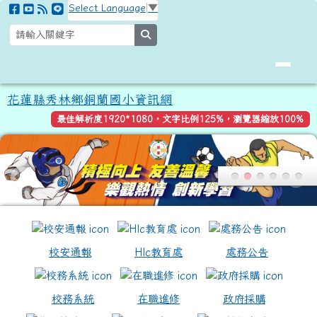
花蓮縣秀林鄉銅蘭國小資訊網
跳至主內容區
Select Language
▼
search
花蓮縣秀林鄉銅蘭國小資訊網
最佳解析度1920*1080，文字比例125%，瀏覽器縮放100%
頁尾區域
上中區域內容
校安通報
Hlc教育處
處務公告
校務系統
在職進修
政府採購