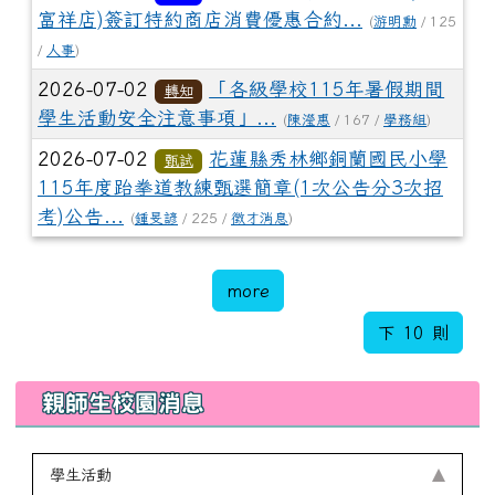
富祥店)簽訂特約商店消費優惠合約...
(
游明勳
/ 125
/
人事
)
2026-07-02
「各級學校115年暑假期間
轉知
學生活動安全注意事項」...
(
陳瀅惠
/ 167 /
學務組
)
2026-07-02
花蓮縣秀林鄉銅蘭國民小學
甄試
115年度跆拳道教練甄選簡章(1次公告分3次招
考)公告...
(
鍾旻諺
/ 225 /
徵才消息
)
more
下 10 則
親師生校園消息
學生活動