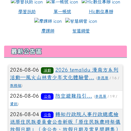
學習扶助
單一帳號
Hlc數位專辦
摩課師
智慧網管
最新公告區
2026-08-06
2026 temalidu 漫南方系列
活動
活動—風火山林青少年文化體驗營...
(
李昆原
/ 16 /
教務組
)
2026-08-06
防空避難指引...
公告
(
李昆原
/ 19 /
資訊
)
2026-08-04
轉知行政院人事行政總處檢
公告
送原住民族委員會公告新版「原住民族歲時祭儀
放假日期」（含公告、放假日期及常見問題集）