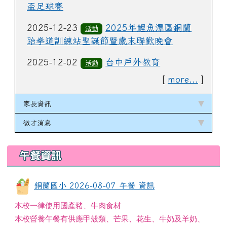
盃足球賽
2025-12-23
2025年鯉魚潭區銅蘭
活動
跆拳道訓練站聖誕節暨歲末聯歡晚會
2025-12-02
台中戶外教育
活動
[
more...
]
家長資訊
徵才消息
午餐資訊
銅蘭國小 2026-08-07 午餐 資訊
本校一律使用國產豬、牛肉食材
本校營養午餐有供應甲殼類、芒果、花生、牛奶及羊奶、